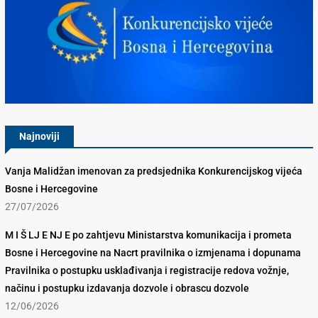
Konkurencijsko Vijeće BiH
Najnoviji
Vanja Malidžan imenovan za predsjednika Konkurencijskog vijeća
Bosne i Hercegovine
27/07/2026
M I Š LJ E NJ E po zahtjevu Ministarstva komunikacija i prometa
Bosne i Hercegovine na Nacrt pravilnika o izmjenama i dopunama
Pravilnika o postupku usklađivanja i registracije redova vožnje,
načinu i postupku izdavanja dozvole i obrascu dozvole
12/06/2026