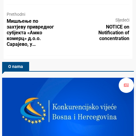
Prethodni
Sljedeći
Мишљење по
захтјеву привредног
NOTICE on
субјекта «Амко
Notification of
комерц» д.о.о.
concentration
Сарајево, у…
O nama
Konkurencijsko Vijeće BiH