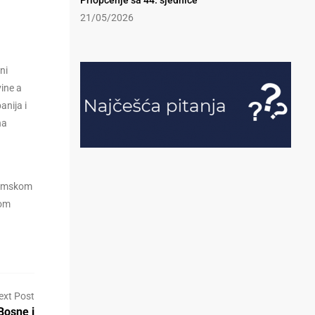
Priopćenje sa 44. sjednice
21/05/2026
ni
vine a
anija i
na
ajamskom
kom
ext Post
Bosne i