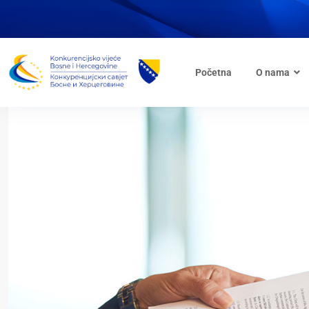
Početna
O nama