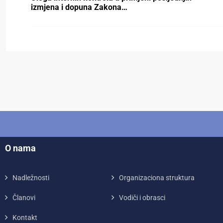
izmjena i dopuna Zakona…
O nama
Nadležnosti
Organizaciona struktura
Članovi
Vodiči i obrasci
Kontakt