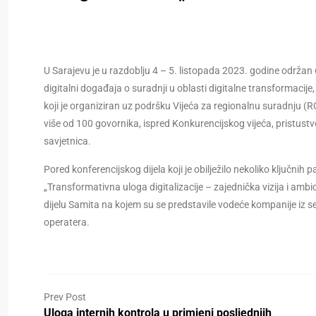
U Sarajevu je u razdoblju 4 – 5. listopada 2023. godine održan 
digitalni događaja o suradnji u oblasti digitalne transformacije
koji je organiziran uz podršku Vijeća za regionalnu suradnju (
više od 100 govornika, ispred Konkurencijskog vijeća, pristustvo
savjetnica.
Pored konferencijskog dijela koji je obilježilo nekoliko ključnih
„Transformativna uloga digitalizacije – zajednička vizija i amb
dijelu Samita na kojem su se predstavile vodeće kompanije iz se
operatera.
Prev Post
Uloga internih kontrola u primjeni posljednjih