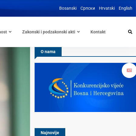
Bosanski
Српски
Hrvatski
English
nost
Zakonski i podzakonski akti
Kontakt
O nama
Najnovije