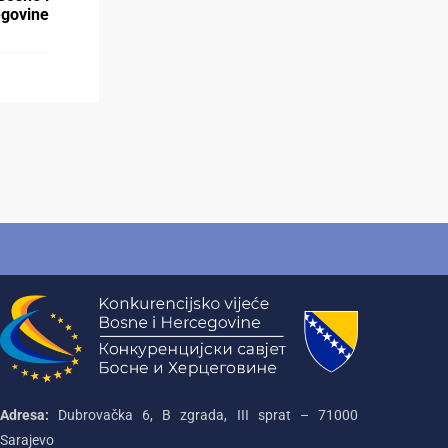
govine
Adresa:
Dubrovačka 6, B zgrada, III sprat – 71000‌
Sarajevo