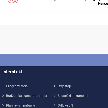
Herce
Interni akti
Programi rada
Izvještaji
Budžetska transparentnost
Strateški dokumenti
Plan javnih nabavki
Odluke JN