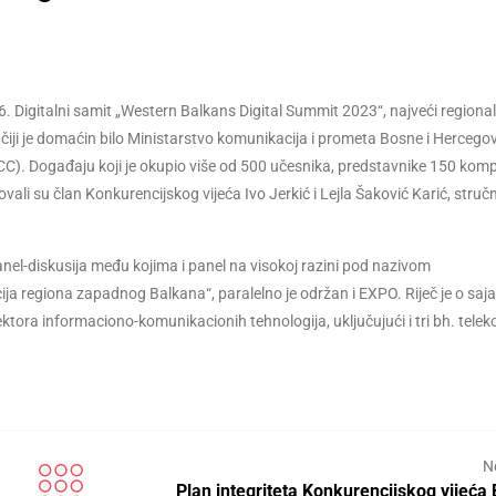
6. Digitalni samit „Western Balkans Digital Summit 2023“, najveći regional
, čiji je domaćin bilo Ministarstvo komunikacija i prometa Bosne i Hercego
RCC). Događaju koji je okupio više od 500 učesnika, predstavnike 150 komp
vali su član Konkurencijskog vijeća Ivo Jerkić i Lejla Šaković Karić, struč
 panel-diskusija među kojima i panel na visokoj razini pod nazivom
icija regiona zapadnog Balkana“, paralelno je održan i EXPO. Riječ je o s
ktora informaciono-komunikacionih tehnologija, uključujući i tri bh. tele
N
Plan integriteta Konkurencijskog vijeća 