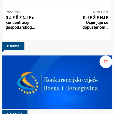
Prev Post
Next Post
R J E Š E NJ E o
R J E Š E NJ E
koncentraciji
Ocjenjuje se
gospodarskog…
dopuštenom…
O nama