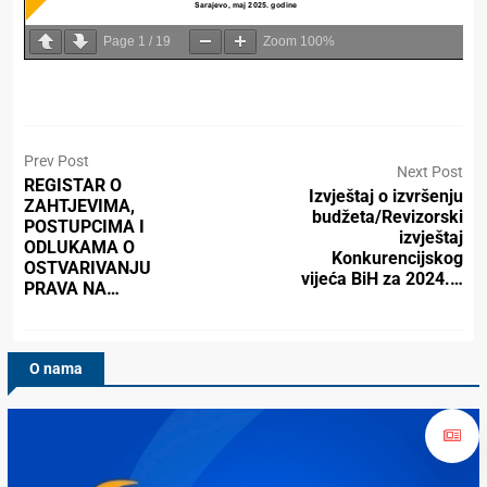
Page
1
/
19
Zoom
100%
Prev Post
Next Post
REGISTAR O
Izvještaj o izvršenju
ZAHTJEVIMA,
budžeta/Revizorski
POSTUPCIMA I
izvještaj
ODLUKAMA O
Konkurencijskog
OSTVARIVANJU
vijeća BiH za 2024.…
PRAVA NA…
O nama