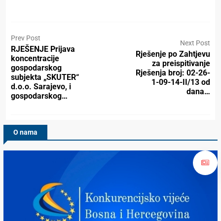
Prev Post
Next Post
RJEŠENJE Prijava
Rješenje po Zahtjevu
koncentracije
za preispitivanje
gospodarskog
Rješenja broj: 02-26-
subjekta „SKUTER“
1-09-14-II/13 od
d.o.o. Sarajevo, i
dana…
gospodarskog…
O nama