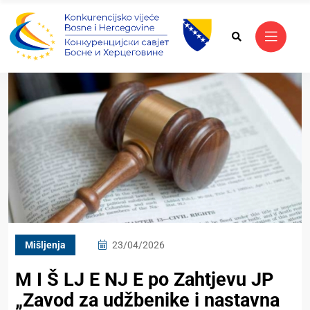
Mišljenja
23/04/2026
M I Š LJ E NJ E po Zahtjevu JP
„Zavod za udžbenike i nastavna