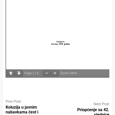
Page
1
/
5
Zoom
100%
Prev Post
Next Post
Koluzija u javnim
Priopćenje sa 42.
nabavkama čest i
sjednice