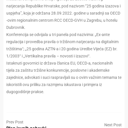
natjecanja Republike Hrvatske, pod nazivom ‘’25 godina izazova i
uspjeha”, koja je održana 28.09.2022. godine u saradnji sa OECD
-ovim regionalnim centrom RCC OECD-GVH u Zagrebu, u hotelu
Dubrovnik.
Konferencija se odvijala u tri panela pod nazivima: „Ex-ante
regulacija i provedba pravila o tržišnom natjecanju na digitalnim
tržištima“; „25 godina AZTN-a i 20 godina Uredbe Vijeća (EZ) br.
1/2003“ i „Vertikalna pravila – novosti i izazovi“.
Istaknuti govornici iz država članica EU, OECD-a, nacionalnih
tijela za zaštitu tržišne konkurencije, poslovne i akademske
zajednice, advokati i suci raspravljali su o ovim važnim temama te
iskoristili ovu priliku za razmjenu iskustava i primjera iz
dugogodišnje prakse.
Prev Post
Next Post