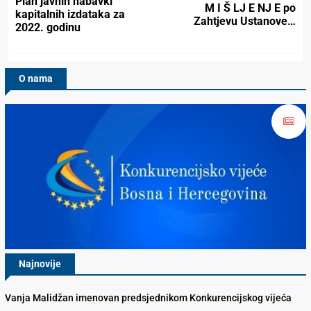
Plan javnih nabavki
M I Š LJ E NJ E po
kapitalnih izdataka za
Zahtjevu Ustanove…
2022. godinu
O nama
Najnovije
Vanja Malidžan imenovan predsjednikom Konkurencijskog vijeća