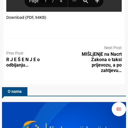
Download (PDF, 94KB)
Next Post
Prev Post
MIŠLjENjE na Nacrt
R J E Š E N J E o
Zakona o taksi
odbijanju…
prijevozu, a po
zahtjevu…
O nama