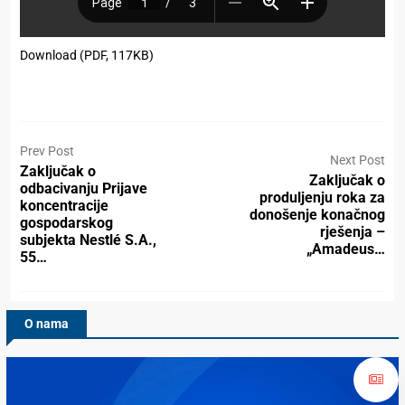
Download (PDF, 117KB)
Prev Post
Next Post
Zaključak o
Zaključak o
odbacivanju Prijave
produljenju roka za
koncentracije
donošenje konačnog
gospodarskog
rješenja –
subjekta Nestlé S.A.,
„Amadeus…
55…
O nama