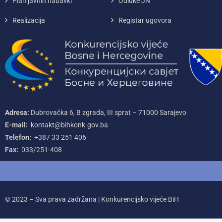
Plan javnih nabavki
Odluke JN
Realizacija
Registar ugovora
Adresa:
Dubrovačka 6, B zgrada, III sprat – 71000‌ Sarajevo
E-mail:
kontakt@bihkonk.gov.ba
Telefon:
+387‌ 33‌ 251‌ 406
Fax:
033/251-408
© 2023 – Sva prava zadržana | Konkurencijsko vijeće BiH