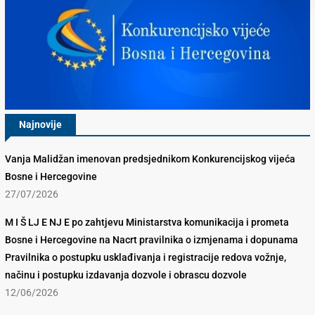
Najnovije
Vanja Malidžan imenovan predsjednikom Konkurencijskog vijeća
Bosne i Hercegovine
27/07/2026
M I Š LJ E NJ E po zahtjevu Ministarstva komunikacija i prometa
Bosne i Hercegovine na Nacrt pravilnika o izmjenama i dopunama
Pravilnika o postupku usklađivanja i registracije redova vožnje,
načinu i postupku izdavanja dozvole i obrascu dozvole
12/06/2026