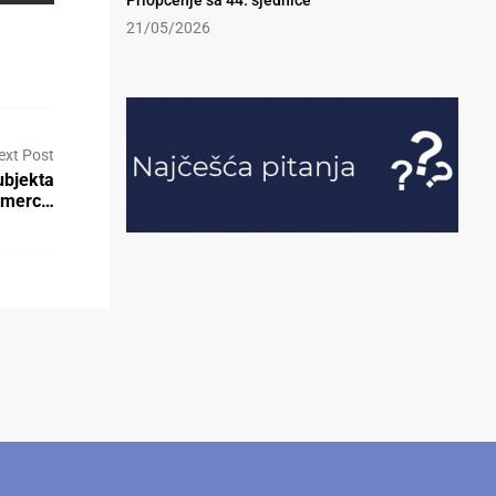
Priopćenje sa 44. sjednice
21/05/2026
ext Post
ubjekta
Komerc…