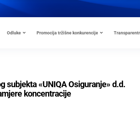
Odluke
Promocija tržišne konkurencije
Transparent
og subjekta «UNIQA Osiguranje» d.d.
amjere koncentracije