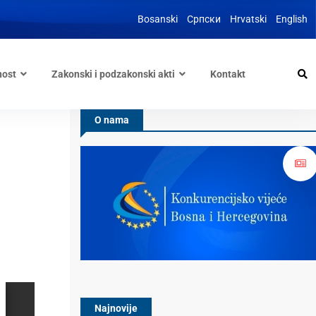
Bosanski
Српски
Hrvatski
English
nost
Zakonski i podzakonski akti
Kontakt
O nama
Najnovije