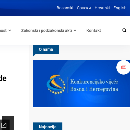
Bosanski
Српски
Hrvatski
English
nost
Zakonski i podzakonski akti
Kontakt
O nama
de
Najnovije