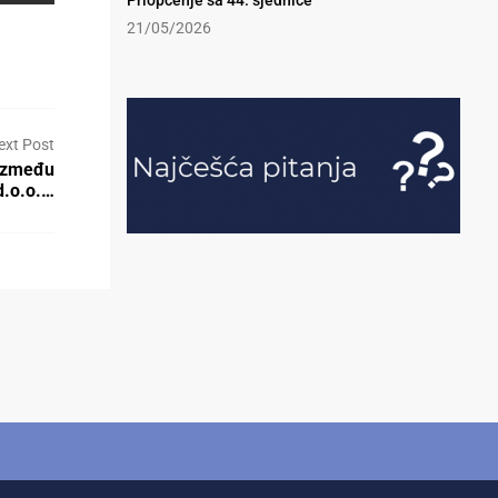
Priopćenje sa 44. sjednice
21/05/2026
ext Post
 između
d.o.o.…