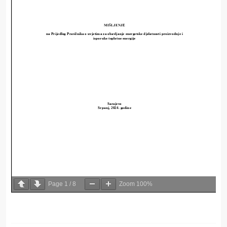
Page
1
/
8
Zoom
100%