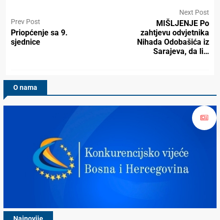
Next Post
Prev Post
MIŠLJENJE Po
Priopćenje sa 9.
zahtjevu odvjetnika
sjednice
Nihada Odobašića iz
Sarajeva, da li…
O nama
Najnovije