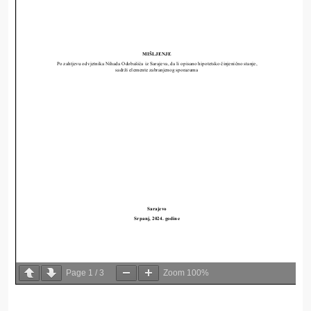
Page
1
/
3
Zoom
100%