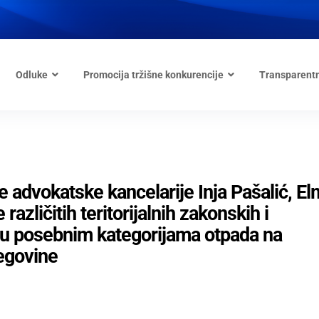
Odluke
Promocija tržišne konkurencije
Transparent
advokatske kancelarije Inja Pašalić, El
azličitih teritorijalnih zakonskih i
ju posebnim kategorijama otpada na
egovine