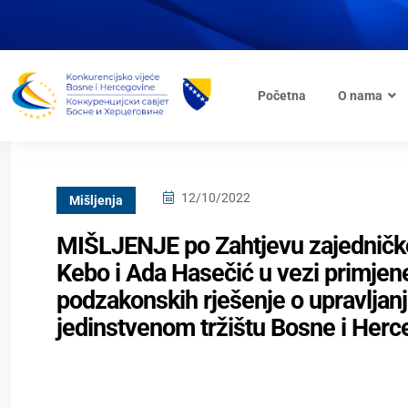
Početna
O nama
12/10/2022
Mišljenja
MIŠLJENJE po Zahtjevu zajedničke 
Kebo i Ada Hasečić u vezi primjene r
podzakonskih rješenje o upravljan
jedinstvenom tržištu Bosne i Herc