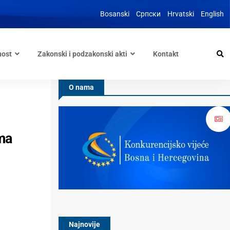
Bosanski
Српски
Hrvatski
English
nost
Zakonski i podzakonski akti
Kontakt
O nama
ma
Najnovije