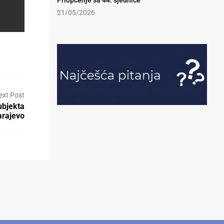
Priopćenje sa 44. sjednice
21/05/2026
ext Post
ubjekta
rajevo