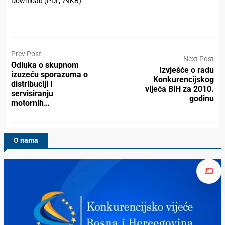
Download (PDF, 79KB)
Prev Post
Next Post
Odluka o skupnom
Izvješće o radu
izuzeću sporazuma o
Konkurencijskog
distribuciji i
vijeća BiH za 2010.
servisiranju
godinu
motornih…
O nama