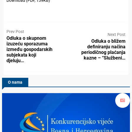
Download (PDF, 159KB)
Prev Post
Next Post
Odluka o skupnom
Odluka o bližem
izuzeću sporazuma
definiranju načina
između gospodarskih
periodičnog plaćanja
subjekata koji
kazne – “Službeni…
djeluju…
O nama