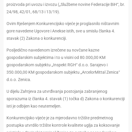
proizvoda pri uvozu i izvozu („Službene novine Federacije BiH“, br.
24/98, 42/01, 68/13 i 13/19).
Ovim Rješenjem Konkurencijsko vijeće je proglasnilo ništavnim
gore navedene Ugovore i Anekse istih, sve u smislu članka 4.
stavak (2) Zakona o konkurenciji.
Posljedično navedenom izrečene su novčane kazne
gospodarskim subjektima i to u visini od 80.000,00 KM
gospodarskom subjektu „Inspekt RGH“ d.o.o. Sarajevo i
350.000,00 KM gospodarskom subjektu „ArcelorMittal Zenica“
d.o.o. Zenica.
U dijelu Zahtjeva za utvrđivanja postojanja zabranjenog
sporazuma iz članka 4. stavak (1) točka d) Zakona o konkurenciji
isti je odbijen kao neutemeljen.
Konkurencijsko vijeće je za mjerodavno tržište predmetnog
postupka utvrdilo tržište kontrole kvalitete uglja za koksovanje