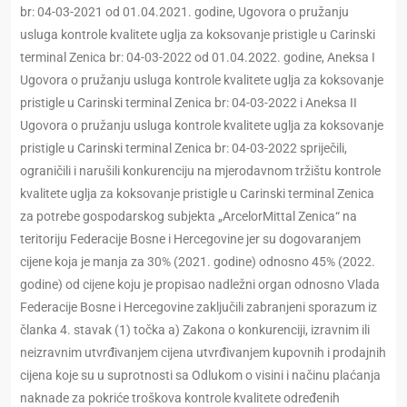
br: 04-03-2021 od 01.04.2021. godine, Ugovora o pružanju
usluga kontrole kvalitete uglja za koksovanje pristigle u Carinski
terminal Zenica br: 04-03-2022 od 01.04.2022. godine, Aneksa I
Ugovora o pružanju usluga kontrole kvalitete uglja za koksovanje
pristigle u Carinski terminal Zenica br: 04-03-2022 i Aneksa II
Ugovora o pružanju usluga kontrole kvalitete uglja za koksovanje
pristigle u Carinski terminal Zenica br: 04-03-2022 spriječili,
ograničili i narušili konkurenciju na mjerodavnom tržištu kontrole
kvalitete uglja za koksovanje pristigle u Carinski terminal Zenica
za potrebe gospodarskog subjekta „ArcelorMittal Zenica“ na
teritoriju Federacije Bosne i Hercegovine jer su dogovaranjem
cijene koja je manja za 30% (2021. godine) odnosno 45% (2022.
godine) od cijene koju je propisao nadležni organ odnosno Vlada
Federacije Bosne i Hercegovine zaključili zabranjeni sporazum iz
članka 4. stavak (1) točka a) Zakona o konkurenciji, izravnim ili
neizravnim utvrđivanjem cijena utvrđivanjem kupovnih i prodajnih
cijena koje su u suprotnosti sa Odlukom o visini i načinu plaćanja
naknade za pokriće troškova kontrole kvalitete određenih