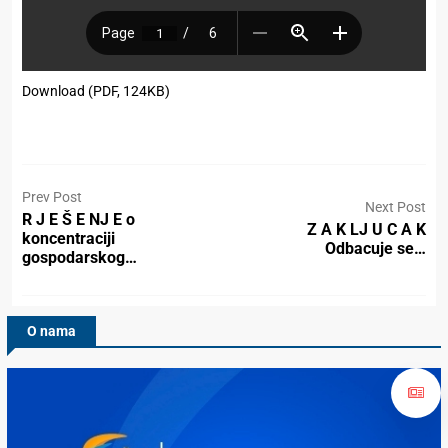
Download (PDF, 124KB)
Prev Post
Next Post
R J E Š E NJ E o
Z A K LJ U C A K
koncentraciji
Odbacuje se…
gospodarskog…
O nama