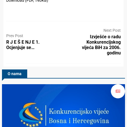
Download (PDF, 140KB)
Next Post
Prev Post
Izvješće o radu
R J E Š E NJ E 1.
Konkurencijskog
Ocjenjuje se…
vijeća BiH za 2006.
godinu
O nama