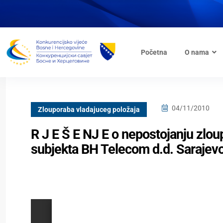
Početna
O nama
04/11/2010
Zlouporaba vladajuceg položaja
R J E Š E NJ E o nepostojanju zlo
subjekta BH Telecom d.d. Sarajev