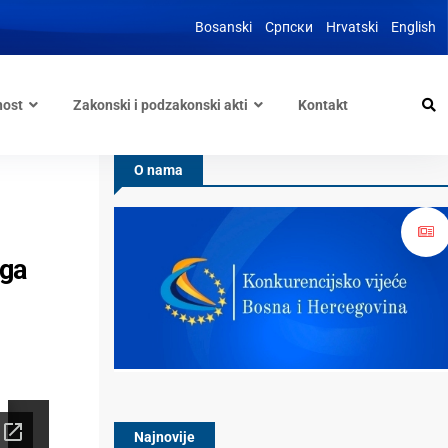
Bosanski
Српски
Hrvatski
English
nost
Zakonski i podzakonski akti
Kontakt
O nama
oga
Najnovije