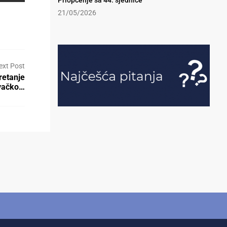
Priopćenje sa 44. sjednice
21/05/2026
ext Post
retanje
avačko…