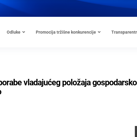
Odluke
Promocija tržišne konkurencije
Transparent
uporabe vladajućeg položaja gospodarsk
o