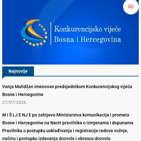
Najnovije
Vanja Malidžan imenovan predsjednikom Konkurencijskog vijeća
Bosne i Hercegovine
27/07/2026
M I Š LJ E NJ E po zahtjevu Ministarstva komunikacija i prometa
Bosne i Hercegovine na Nacrt pravilnika o izmjenama i dopunama
Pravilnika o postupku usklađivanja i registracije redova vožnje,
načinu i postupku izdavanja dozvole i obrascu dozvole