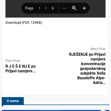
Download (PDF, 129KB)
Next Post
RJEŠENJE po Prijavi
namjere
Prev Post
koncentracije
R J E Š E NJ E po
gospodarskog
Prijavi namjere…
subjekta Xella
Baustoffe Alpe-
Adria…
O nama