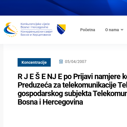
Početna
O nama
05/04/2007
Koncentracije
R J E Š E NJ E po Prijavi namjere
Preduzeća za telekomunikacije Tele
gospodarskog subjekta Telekomuni
Bosna i Hercegovina