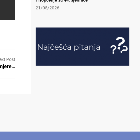
Priopćenje sa 44. sjednice
21/05/2026
ext Post
amjere…