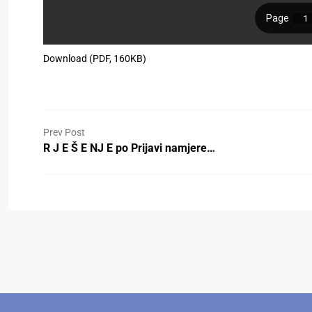
Download (PDF, 160KB)
Prev Post
R J E Š E NJ E po Prijavi namjere…