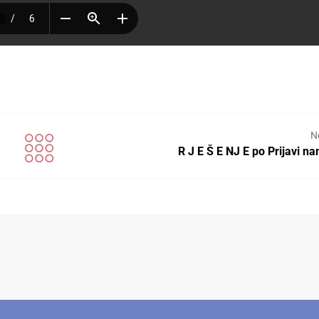
N
R J E Š E NJ E po Prijavi n