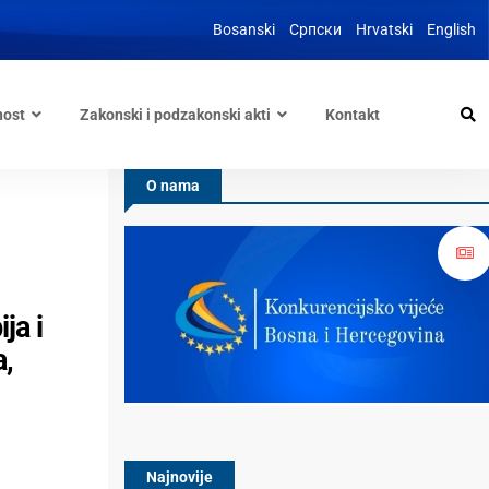
Bosanski
Српски
Hrvatski
English
nost
Zakonski i podzakonski akti
Kontakt
O nama
ja i
a,
Najnovije