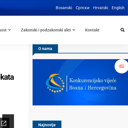
Bosanski
Српски
Hrvatski
English
nost
Zakonski i podzakonski akti
Kontakt
O nama
ekata
Najnovije