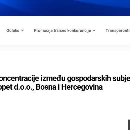
Odluke
Promocija tržišne konkurencije
Transparent
 koncentracije između gospodarskih subj
opet d.o.o., Bosna i Hercegovina