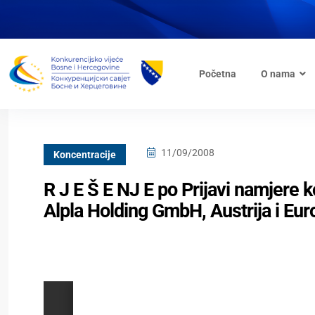
Početna
O nama
11/09/2008
Koncentracije
R J E Š E NJ E po Prijavi namjere
Alpla Holding GmbH, Austrija i Eur