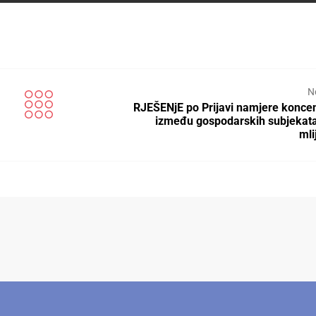
N
RJEŠENjE po Prijavi namjere koncen
između gospodarskih subjekat
mli