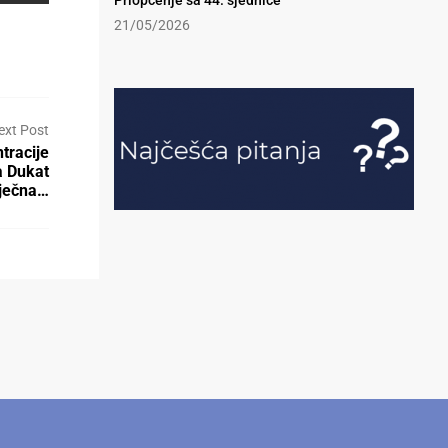
Priopćenje sa 44. sjednice
21/05/2026
ext Post
tracije
a Dukat
ječna…