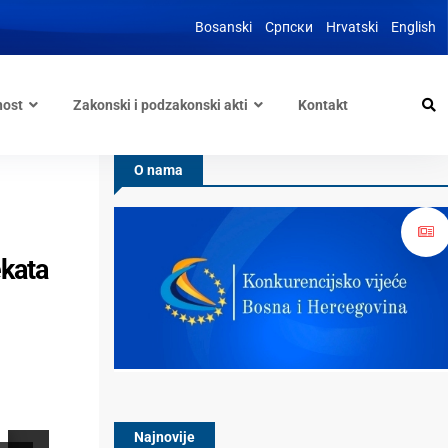
Bosanski
Српски
Hrvatski
English
nost
Zakonski i podzakonski akti
Kontakt
O nama
ekata
Najnovije