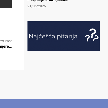
Priopćenje sa 44. sjednice
21/05/2026
ext Post
amjere…