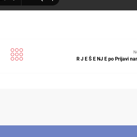
N
R J E Š E NJ E po Prijavi n