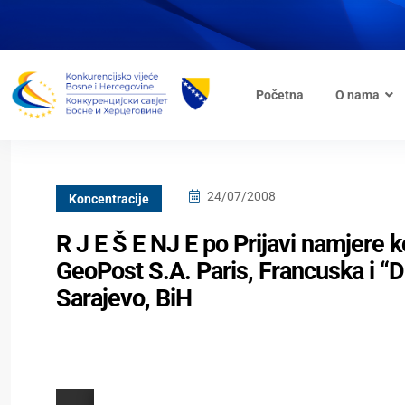
Početna
O nama
24/07/2008
Koncentracije
R J E Š E NJ E po Prijavi namjere
GeoPost S.A. Paris, Francuska i “
Sarajevo, BiH