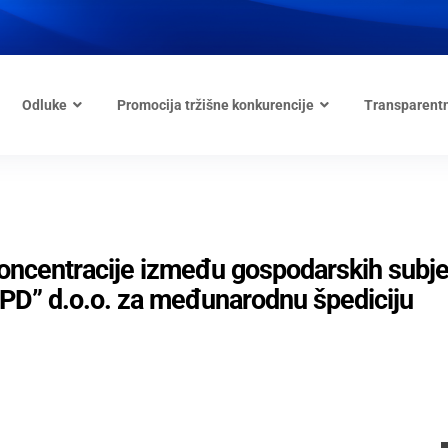
Odluke
Promocija tržišne konkurencije
Transparent
 koncentracije između gospodarskih subj
DPD” d.o.o. za međunarodnu špediciju