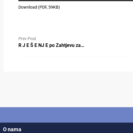
Download (PDF, 59KB)
Prev Post
R J E Š E NJ E po Zahtjevu za…
O nama