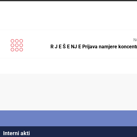
N
R J E Š E NJ E Prijava namjere koncent
Interni akti