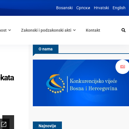
Bosanski
Српски
Hrvatski
English
nost
Zakonski i podzakonski akti
Kontakt
O nama
ekata
Najnovije