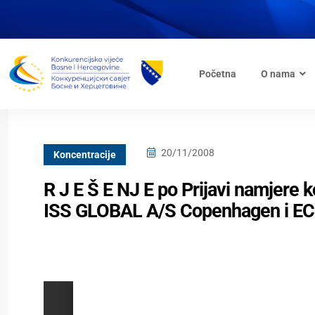
Početna
O nama
20/11/2008
Koncentracije
R J E Š E NJ E po Prijavi namjere
ISS GLOBAL A/S Copenhagen i ECO 