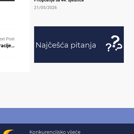
Priopćenje sa 44. sjednice
21/05/2026
ext Post
racije…