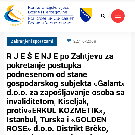
Zabranjeni sporazumi
22/10/2008
R J E Š E NJ E po Zahtjevu za
pokretanje postupka
podnesenom od stane
gospodarskog subjekta «Galant»
d.o.o. za zapošljavanje osoba sa
invaliditetom, Kiseljak,
protiv«ERKUL KOZMETIK»,
Istanbul, Turska i «GOLDEN
ROSE» d.o.o. Distrikt Brčko,