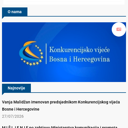
O nama
Najnovije
Vanja Malidžan imenovan predsjednikom Konkurencijskog vijeća
Bosne i Hercegovine
27/07/2026
M I Š LJ E NJ E po zahtjevu Ministarstva komunikacija i prometa