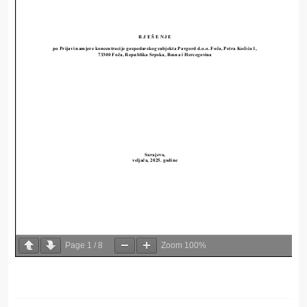
Page
1
/
8
Zoom
100%