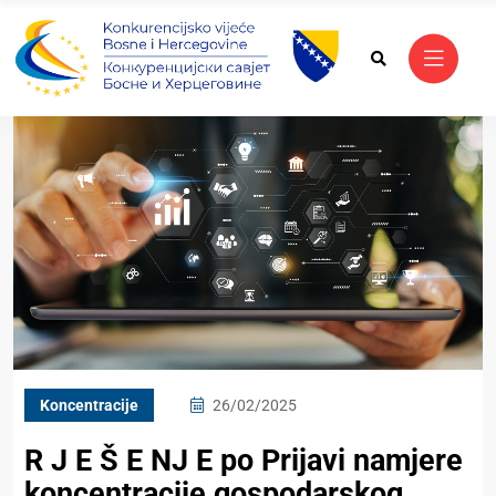
Koncentracije
26/02/2025
R J E Š E NJ E po Prijavi namjere
koncentracije gospodarskog