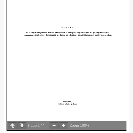
Page
1
/
4
Zoom
100%