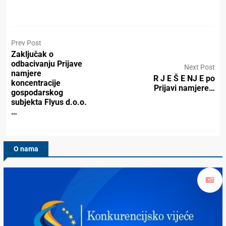
Prev Post
Zaključak o
odbacivanju Prijave
Next Post
namjere
R J E Š E NJ E po
koncentracije
Prijavi namjere…
gospodarskog
subjekta Flyus d.o.o.
…
O nama