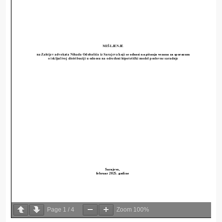
Page
1
/
4
Zoom
100%