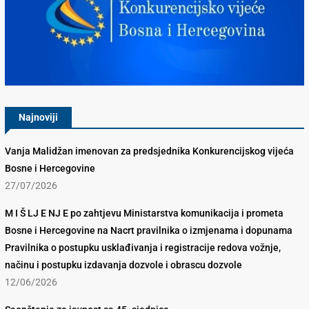
Konkurencijsko Vijeće BiH
Najnoviji
Vanja Malidžan imenovan za predsjednika Konkurencijskog vijeća
Bosne i Hercegovine
27/07/2026
M I Š LJ E NJ E po zahtjevu Ministarstva komunikacija i prometa
Bosne i Hercegovine na Nacrt pravilnika o izmjenama i dopunama
Pravilnika o postupku usklađivanja i registracije redova vožnje,
načinu i postupku izdavanja dozvole i obrascu dozvole
12/06/2026