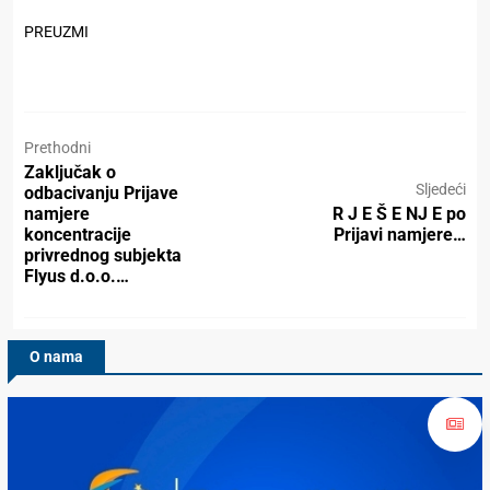
PREUZMI
Prethodni
Zaključak o
Sljedeći
odbacivanju Prijave
namjere
R J E Š E NJ E po
koncentracije
Prijavi namjere…
privrednog subjekta
Flyus d.o.o.…
O nama