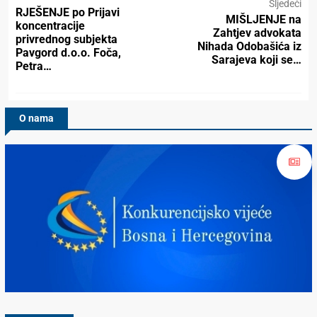
Sljedeći
RJEŠENJE po Prijavi
MIŠLJENJE na
koncentracije
Zahtjev advokata
privrednog subjekta
Nihada Odobašića iz
Pavgord d.o.o. Foča,
Sarajeva koji se…
Petra…
O nama
Konkurencijsko Vijeće BiH