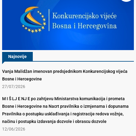
Najnovije
Vanja Malidžan imenovan predsjednikom Konkurencijskog vijeća
Bosne i Hercegovine
27/07/2026
M I Š LJ E NJ E po zahtjevu Ministarstva komunikacija i prometa
Bosne i Hercegovine na Nacrt pravilnika o izmjenama i dopunama
Pravilnika o postupku usklađivanja i registracije redova vožnje,
načinu i postupku izdavanja dozvole i obrascu dozvole
12/06/2026