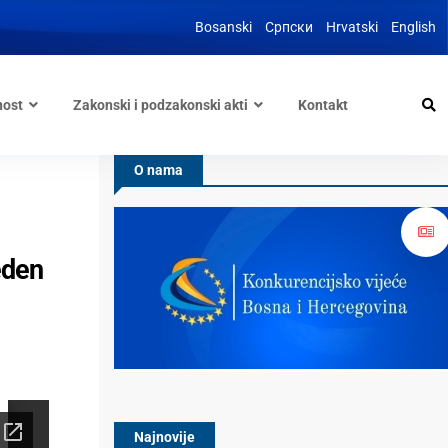
Bosanski
Српски
Hrvatski
English
nost
Zakonski i podzakonski akti
Kontakt
O nama
eden
Najnovije