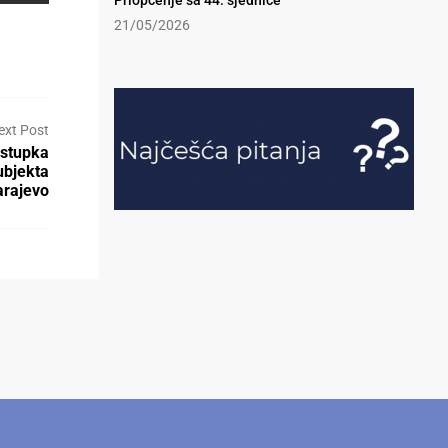
Priopćenje sa 44. sjednice
21/05/2026
ext Post
ostupka
ubjekta
rajevo