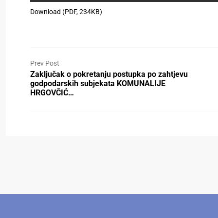
Download (PDF, 234KB)
Prev Post
Zaključak о pоkrеtаnju postupka pо zahtjevu
godpodarskih subjekata KOMUNALIJE
HRGOVČIĆ…