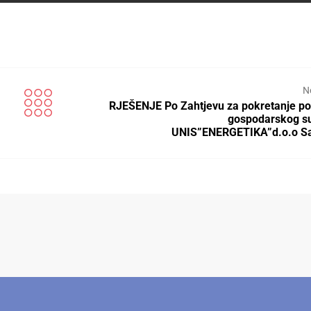
N
RJEŠENJE Po Zahtjevu za pokretanje p
gospodarskog s
UNIS”ENERGETIKA”d.o.o Sa