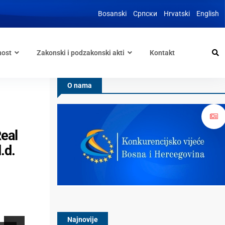
Bosanski
Српски
Hrvatski
English
nost
Zakonski i podzakonski akti
Kontakt
O nama
eal
.d.
Najnovije