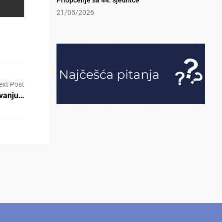
Priopćenje sa 44. sjednice
21/05/2026
ext Post
ivanju…