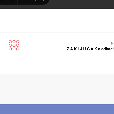
N
Z A K LJ U Č A K o odbac