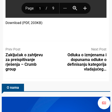
Download (PDF, 203KB)
Prev Post
Next Post
Zaključak o zahtjevu
Odluka o izmjenama i
za preispitivanje
dopunama odluke o
rješenja – Crumb
definisanju kategorija
group
vladajućeg…
O nama