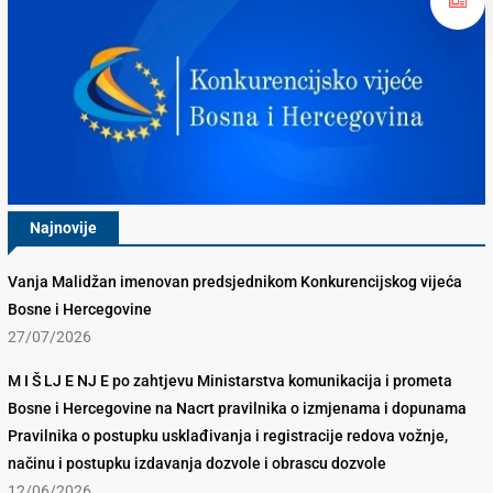
Najnovije
Vanja Malidžan imenovan predsjednikom Konkurencijskog vijeća
Bosne i Hercegovine
27/07/2026
M I Š LJ E NJ E po zahtjevu Ministarstva komunikacija i prometa
Bosne i Hercegovine na Nacrt pravilnika o izmjenama i dopunama
Pravilnika o postupku usklađivanja i registracije redova vožnje,
načinu i postupku izdavanja dozvole i obrascu dozvole
12/06/2026