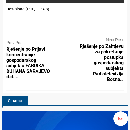
Download (PDF, 113KB)
Next Post
Prev Post
Rješenje po Zahtjevu
Rješenje po Prijavi
za pokretanje
koncentracije
postupka
gospodarskog
gospodarskog
subjekta FABRIKA
subjekta
DUHANA SARAJEVO
Radiotelevizija
d.d.…
Bosne…
O nama