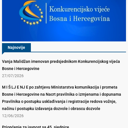
Najnovije
Vanja Malidžan imenovan predsjednikom Konkurencijskog vijeća
Bosne i Hercegovine
27/07/2026
M I Š LJ E NJ E po zahtjevu Ministarstva komunikacija i prometa
Bosne i Hercegovine na Nacrt pravilnika o izmjenama i dopunama
Pravilnika o postupku usklađivanja i registracije redova vožnje,
načinu i postupku izdavanja dozvole i obrascu dozvole
12/06/2026
Priopćenje za javnost sa 45. sjednice