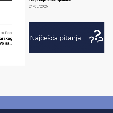
Priopćenje sa 44. sjednice
21/05/2026
ext Post
darskog
tvo sa…