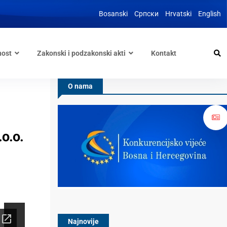
Bosanski
Српски
Hrvatski
English
nost
Zakonski i podzakonski akti
Kontakt
O nama
o.o.
Najnovije