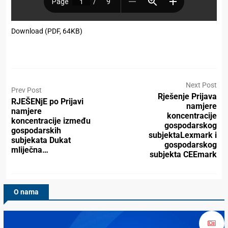
Download (PDF, 64KB)
Next Post
Prev Post
Rješenje Prijava
RJEŠENjE po Prijavi
namjere
namjere
koncentracije
koncentracije između
gospodarskog
gospodarskih
subjektaLexmark i
subjekata Dukat
gospodarskog
mliječna…
subjekta CEEmark
O nama