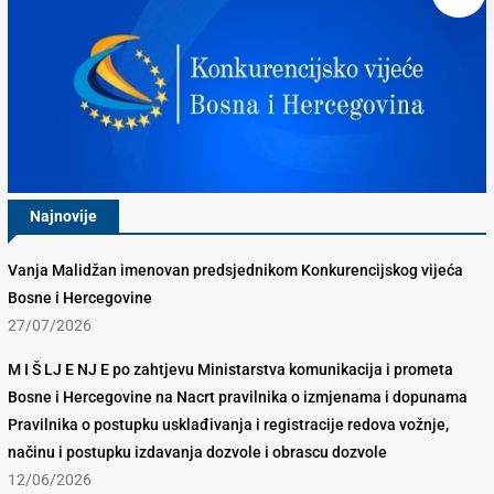
Najnovije
Vanja Malidžan imenovan predsjednikom Konkurencijskog vijeća
Bosne i Hercegovine
27/07/2026
M I Š LJ E NJ E po zahtjevu Ministarstva komunikacija i prometa
Bosne i Hercegovine na Nacrt pravilnika o izmjenama i dopunama
Pravilnika o postupku usklađivanja i registracije redova vožnje,
načinu i postupku izdavanja dozvole i obrascu dozvole
12/06/2026