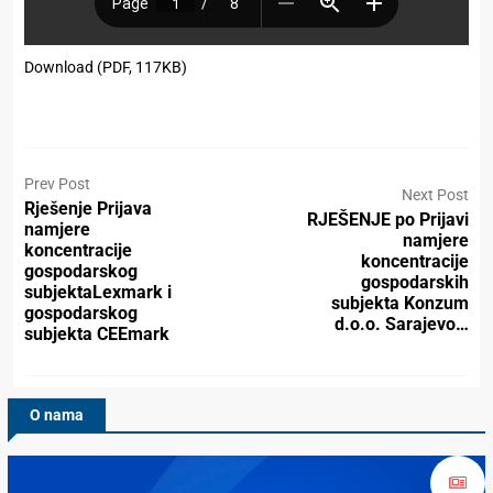
Download (PDF, 117KB)
Prev Post
Next Post
Rješenje Prijava
RJEŠENJE po Prijavi
namjere
namjere
koncentracije
koncentracije
gospodarskog
gospodarskih
subjektaLexmark i
subjekta Konzum
gospodarskog
d.o.o. Sarajevo…
subjekta CEEmark
O nama