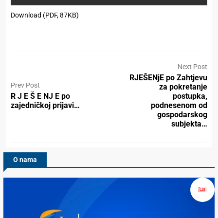
Download (PDF, 87KB)
Next Post
RJEŠENjE po Zahtjevu
Prev Post
za pokretanje
R J E Š E NJ E po
postupka,
zajedničkoj prijavi…
podnesenom od
gospodarskog
subjekta…
O nama