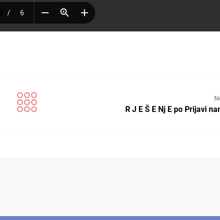
N
R J E Š E Nj E po Prijavi n