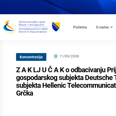
Početna
O nama
11/09/2008
Koncentracije
Z A K LJ U Č A K o odbacivanju Pr
gospodarskog subjekta Deutsche 
subjekta Hellenic Telecommunicati
Grčka