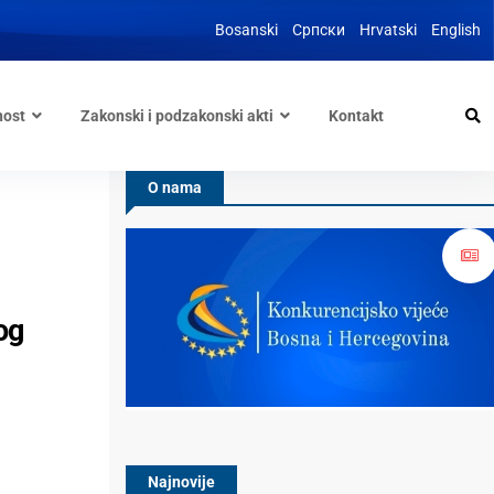
Bosanski
Српски
Hrvatski
English
nost
Zakonski i podzakonski akti
Kontakt
O nama
og
Najnovije