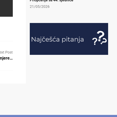
Priopćenje sa 44. sjednice
21/05/2026
ext Post
amjere…