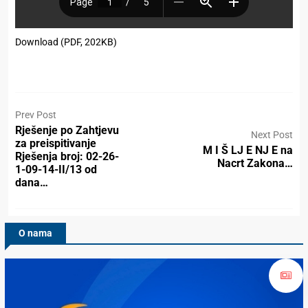
Download (PDF, 202KB)
Prev Post
Rješenje po Zahtjevu
Next Post
za preispitivanje
M I Š LJ E NJ E na
Rješenja broj: 02-26-
Nacrt Zakona…
1-09-14-II/13 od
dana…
O nama