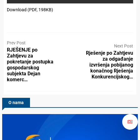
Download (PDF, 198KB)
Prev Post
Next Post
RJEŠENJE po
Rješenje po Zahtjevu
Zahtjevu za
za odgađanje
pokretanje postupka
izvršenja pobijanog
gospodarskog
konačnog Rješenja
subjekta Dejan
Konkurencijskog…
komerc…
O nama