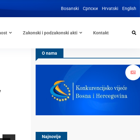
Bosanski
Српски
Hrvatski
English
nost
Zakonski i podzakonski akti
Kontakt
O nama
“
Najnovije