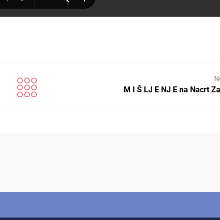
N
M I Š LJ E NJ E na Nacrt 