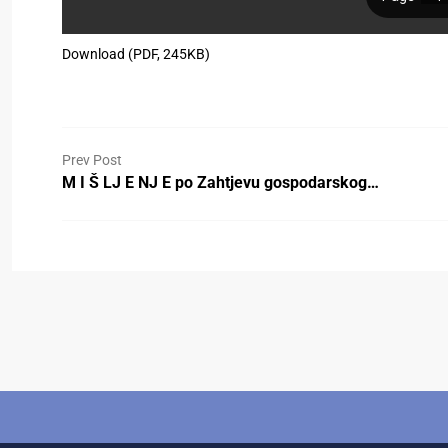
Download (PDF, 245KB)
Prev Post
M I Š LJ E NJ E po Zahtjevu gospodarskog…