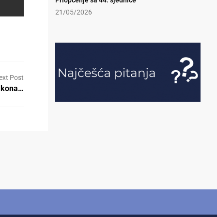
Priopćenje sa 44. sjednice
21/05/2026
ext Post
Zakona…