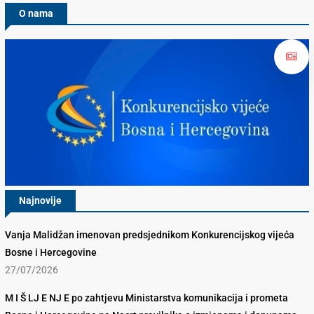
O nama
Najnovije
Vanja Malidžan imenovan predsjednikom Konkurencijskog vijeća
Bosne i Hercegovine
27/07/2026
M I Š LJ E NJ E po zahtjevu Ministarstva komunikacija i prometa