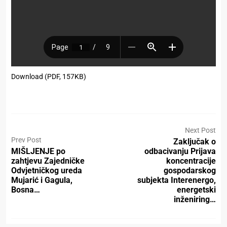
Download (PDF, 157KB)
Next Post
Prev Post
Zaključak o
MIŠLJENJE po
odbacivanju Prijava
zahtjevu Zajedničke
koncentracije
Odvjetničkog ureda
gospodarskog
Mujarić i Gagula,
subjekta Interenergo,
Bosna…
energetski
inženiring…