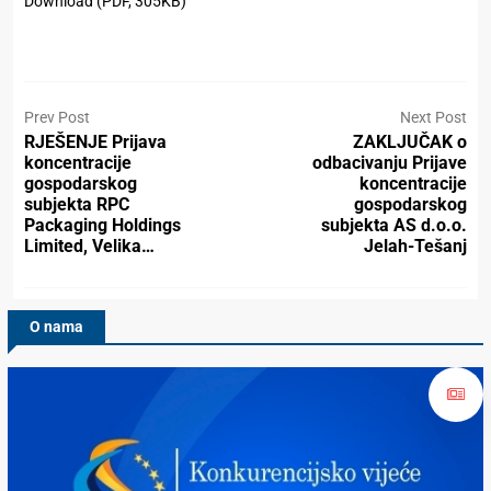
Download (PDF, 305KB)
Prev Post
Next Post
RJEŠENJE Prijava
ZAKLJUČAK o
koncentracije
odbacivanju Prijave
gospodarskog
koncentracije
subjekta RPC
gospodarskog
Packaging Holdings
subjekta AS d.o.o.
Limited, Velika…
Jelah-Tešanj
O nama