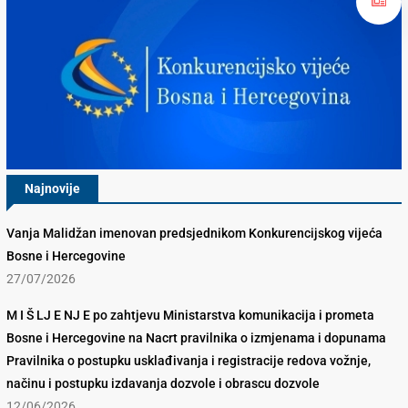
Najnovije
Vanja Malidžan imenovan predsjednikom Konkurencijskog vijeća
Bosne i Hercegovine
27/07/2026
M I Š LJ E NJ E po zahtjevu Ministarstva komunikacija i prometa
Bosne i Hercegovine na Nacrt pravilnika o izmjenama i dopunama
Pravilnika o postupku usklađivanja i registracije redova vožnje,
načinu i postupku izdavanja dozvole i obrascu dozvole
12/06/2026