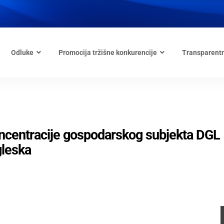
Odluke
Promocija tržišne konkurencije
Transparent
oncentracije gospodarskog subjekta DGL
gleska