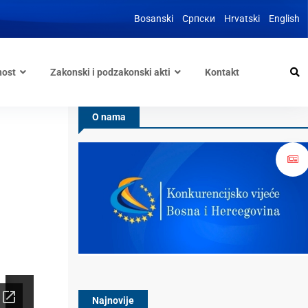
Bosanski
Српски
Hrvatski
English
nost
Zakonski i podzakonski akti
Kontakt
O nama
Najnovije