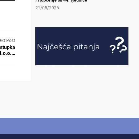
Priopćenje sa 44. sjednice
21/05/2026
ext Post
ostupka
d.o.o.…