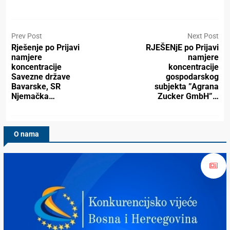
Prev Post
Next Post
Rješenje po Prijavi
RJEŠENjE po Prijavi
namjere
namjere
koncentracije
koncentracije
Savezne države
gospodarskog
Bavarske, SR
subjekta ”Agrana
Njemačka…
Zucker GmbH”…
O nama